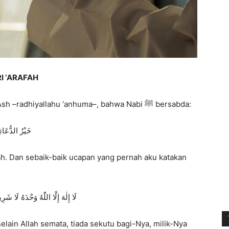
I ‘ARAFAH
Diriwayatkan dari ‘Abdullah bin ‘Amr bin Al-‘Ash –radhiyallahu ‘anhuma–, bahwa Nabi ﷺ bersabda:
خَيْرُ الدُّعَاءِ
fah. Dan sebaik-baik ucapan yang pernah aku katakan
لَا إِلٰهَ إِلَّا اللّٰهُ وَحْدَهُ لَا ش
ain Allah semata, tiada sekutu bagi-Nya, milik-Nya