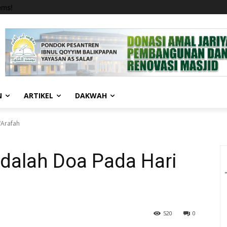
ems!
N
ARTIKEL
DAKWAH
‘Arafah
Adalah Doa Pada Hari
520
0