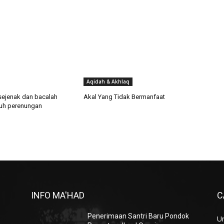
Aqidah & Akhlaq
 sejenak dan bacalah
Akal Yang Tidak Bermanfaat
uh perenungan
INFO MA'HAD
C
Penerimaan Santri Baru Pondok
U