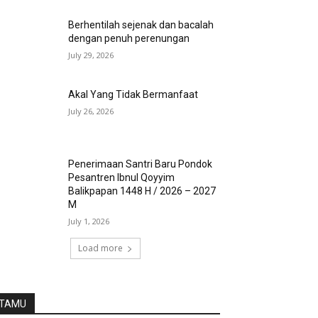
Berhentilah sejenak dan bacalah
dengan penuh perenungan
July 29, 2026
Akal Yang Tidak Bermanfaat
July 26, 2026
Penerimaan Santri Baru Pondok
Pesantren Ibnul Qoyyim
Balikpapan 1448 H / 2026 – 2027
M
July 1, 2026
Load more
TAMU