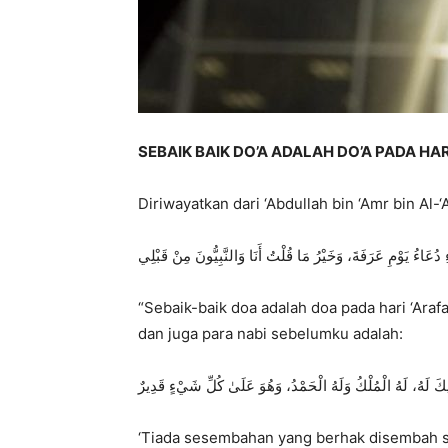
SEBAIK BAIK DO’A ADALAH DO’A PADA HAR
‎ دُعَاءُ يَوْمِ عَرَفَةَ، وَخَيْرُ مَا قُلْتُ أَنَا وَالنَّبِيُّونَ مِنْ قَبْلِي
“Sebaik-baik doa adalah doa pada hari ‘Ara
dan juga para nabi sebelumku adalah:
‎َرِيكَ لَهُ، لَهُ الْمُلْكُ وَلَهُ الْحَمْدُ، وَهُوَ عَلَىٰ كُلِّ شَيْءٍ قَدِيرٌ
‘Tiada sesembahan yang berhak disembah sel