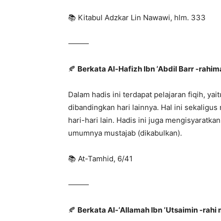
📚 Kitabul Adzkar Lin Nawawi, hlm. 333
⸻
🍂
Berkata Al-Hafizh Ibn ‘Abdil Barr -rahim
Dalam hadis ini terdapat pelajaran fiqih, ya
dibandingkan hari lainnya. Hal ini sekaligu
hari-hari lain. Hadis ini juga mengisyaratk
umumnya mustajab (dikabulkan).
📚 At-Tamhid, 6/41
⸻
🍂
Berkata Al-‘Allamah Ibn ‘Utsaimin -rahi 