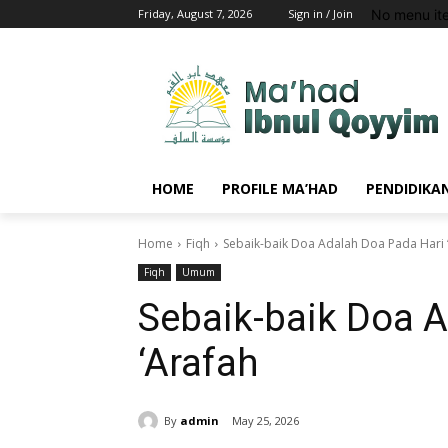
No menu it
Friday, August 7, 2026
Sign in / Join
HOME
PROFILE MA’HAD
PENDIDIKA
Home
Fiqh
Sebaik-baik Doa Adalah Doa Pada Hari 
Fiqh
Umum
Sebaik-baik Doa 
‘Arafah
By
admin
May 25, 2026