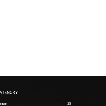
ATEGORY
mum
35