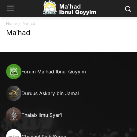
Home
Ma’had
Ma’had
Forum Ma'had Ibnul Qoyyim
Duruus Askary bin Jamal
Thalab Ilmu Syar'i
Channel Raih Surga