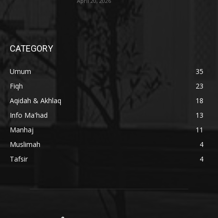
April 20, 2026
CATEGORY
Umum
35
Fiqh
23
Aqidah & Akhlaq
18
Info Ma'had
13
Manhaj
11
Muslimah
4
Tafsir
4