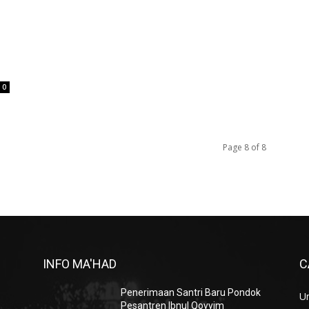
0
Page 8 of 8
INFO MA'HAD
C
Penerimaan Santri Baru Pondok
U
Pesantren Ibnul Qoyyim