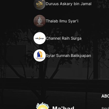
Duruus Askary bin Jamal
Thalab Ilmu Syar'i
Channel Raih Surga
Syiar Sunnah Balikpapan
AB
Ibnu