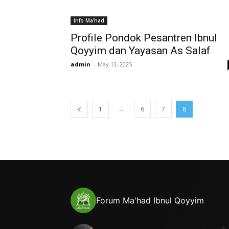
Info Ma'had
Profile Pondok Pesantren Ibnul
Qoyyim dan Yayasan As Salaf
admin
-
May 13, 2025
...
1
6
7
8
Forum Ma'had Ibnul Qoyyim