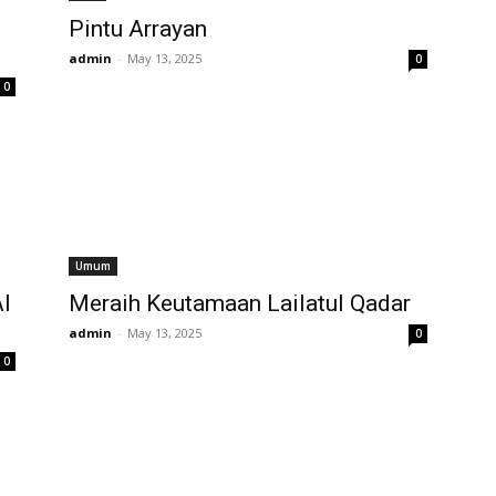
Pintu Arrayan
admin
-
May 13, 2025
0
0
Umum
l
Meraih Keutamaan Lailatul Qadar
admin
-
May 13, 2025
0
0