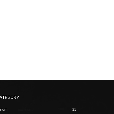
ATEGORY
mum
35