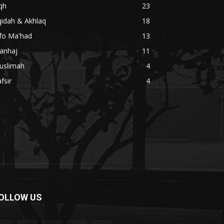
qh
23
qidah & Akhlaq
18
nfo Ma'had
13
anhaj
11
uslimah
4
fsir
4
OLLOW US