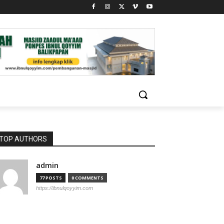
TOP AUTHORS
admin
77 POSTS
0 COMMENTS
https://ibnulqoyyim.com