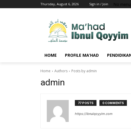
No menu 
Thursday, August 6, 2026
Sign in / Join
HOME
PROFILE MA’HAD
PENDIDIKA
Home
Authors
Posts by admin
admin
77 POSTS
0 COMMENTS
https://ibnulqoyyim.com