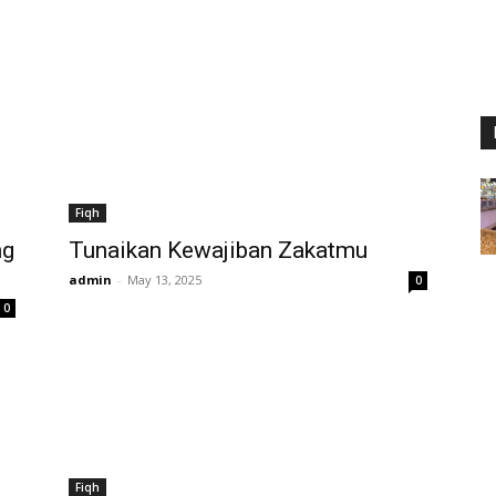
Fiqh
ng
Tunaikan Kewajiban Zakatmu
admin
-
May 13, 2025
0
0
Fiqh