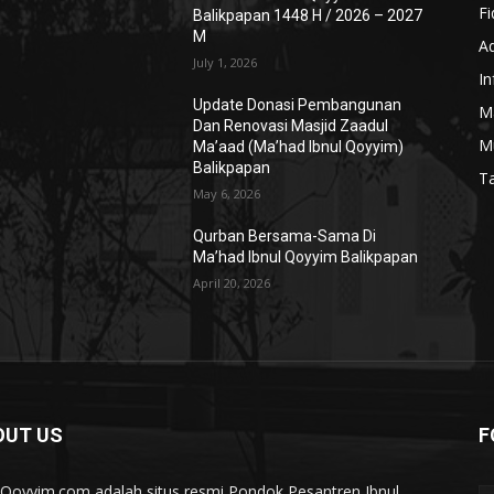
Fi
Balikpapan 1448 H / 2026 – 2027
M
A
July 1, 2026
I
Update Donasi Pembangunan
M
Dan Renovasi Masjid Zaadul
M
Ma’aad (Ma’had Ibnul Qoyyim)
Balikpapan
Ta
May 6, 2026
Qurban Bersama-Sama Di
Ma’had Ibnul Qoyyim Balikpapan
April 20, 2026
OUT US
F
lQoyyim.com adalah situs resmi Pondok Pesantren Ibnul