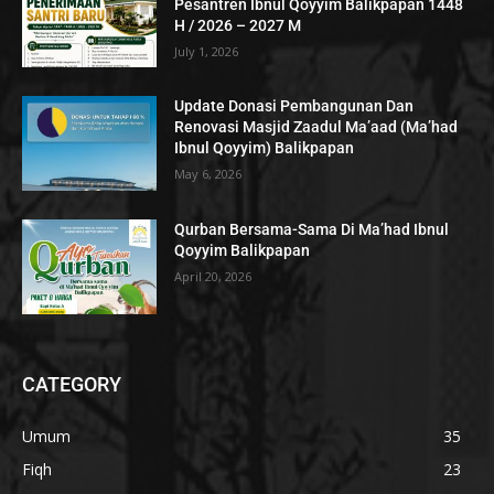
Pesantren Ibnul Qoyyim Balikpapan 1448
H / 2026 – 2027 M
July 1, 2026
Update Donasi Pembangunan Dan
Renovasi Masjid Zaadul Ma’aad (Ma’had
Ibnul Qoyyim) Balikpapan
May 6, 2026
Qurban Bersama-Sama Di Ma’had Ibnul
Qoyyim Balikpapan
April 20, 2026
CATEGORY
Umum
35
Fiqh
23