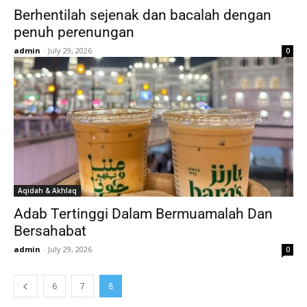
Berhentilah sejenak dan bacalah dengan
penuh perenungan
admin
-
July 29, 2026
0
Aqidah & Akhlaq
Adab Tertinggi Dalam Bermuamalah Dan
Bersahabat
admin
-
July 29, 2026
0
6
7
8