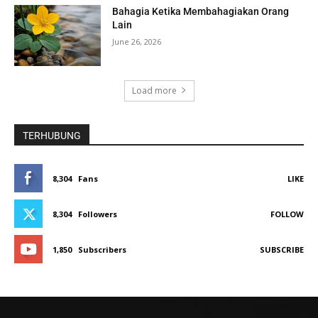
Bahagia Ketika Membahagiakan Orang
Lain
June 26, 2026
Load more
TERHUBUNG
8,304
Fans
LIKE
8,304
Followers
FOLLOW
1,850
Subscribers
SUBSCRIBE