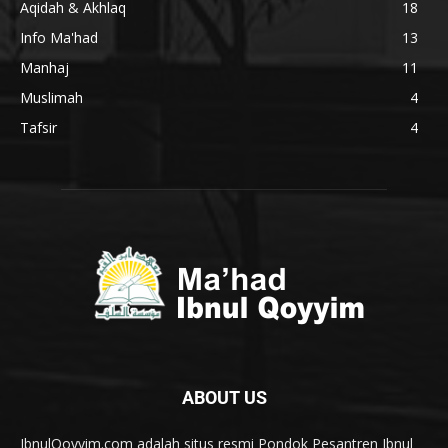
Aqidah & Akhlaq
18
Info Ma'had
13
Manhaj
11
Muslimah
4
Tafsir
4
ABOUT US
IbnulQoyyim.com adalah situs resmi Pondok Pesantren Ibnul