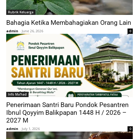
Rubrik Keluarga
Bahagia Ketika Membahagiakan Orang Lain
admin
-
June 26, 2026
0
Info Ma'had
Penerimaan Santri Baru Pondok Pesantren
Ibnul Qoyyim Balikpapan 1448 H / 2026 –
2027 M
admin
-
July 1, 2026
0