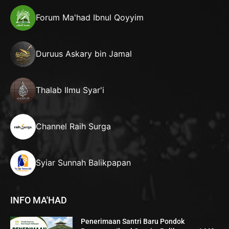
Forum Ma'had Ibnul Qoyyim
Duruus Askary bin Jamal
Thalab Ilmu Syar'i
Channel Raih Surga
Syiar Sunnah Balikpapan
INFO MA'HAD
Penerimaan Santri Baru Pondok